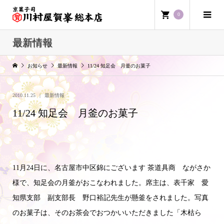
0
最新情報
お知らせ
最新情報
11/24 知足会 月釜のお菓子
2010.11.25
最新情報
11/24 知足会 月釜のお菓子
11月24日に、名古屋市中区錦にございます 茶道具商 ながさか
様で、知足会の月釜がおこなわれました。席主は、表千家 愛
知県支部 副支部長 野口裕記先生が懸釜をされました。写真
のお菓子は、そのお茶会でおつかいいただきました「木枯ら