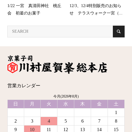
1/22 一宮 真清田神社 桃丘
12/3、12/4特別販売のお知ら
会 初釜のお菓子
せ テラスウォーク一宮（...
営業カレンダー
今月(2026年8月)
日
月
火
水
木
金
土
1
2
3
4
5
6
7
8
9
10
11
12
13
14
15