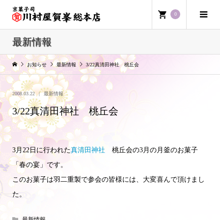
0
最新情報
お知らせ
最新情報
3/22真清田神社 桃丘会
2008.03.22
最新情報
3/22真清田神社 桃丘会
3月22日に行われた
真清田神社
桃丘会の3月の月釜のお菓子
「春の宴」です。
このお菓子は羽二重製で参会の皆様には、大変喜んで頂けまし
た。
最新情報