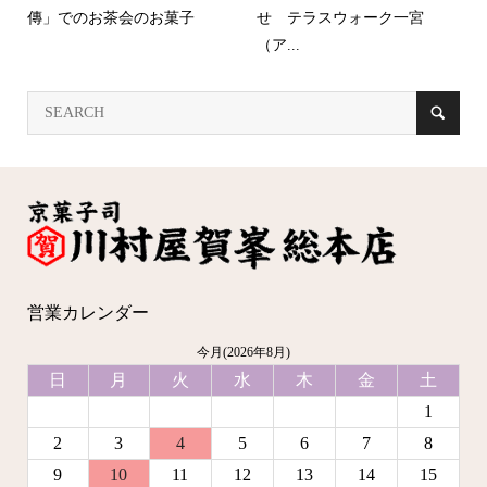
傳」でのお茶会のお菓子
せ テラスウォーク一宮
（ア...
営業カレンダー
今月(2026年8月)
日
月
火
水
木
金
土
1
2
3
4
5
6
7
8
9
10
11
12
13
14
15