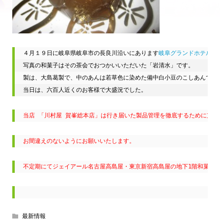
４月１９日に岐阜県岐阜市の長良川沿いにあります
岐阜グランドホテル
に
写真の和菓子はその茶会でおつかいいただいた「岩清水」です。

製は、大島葛製で、中のあんは若草色に染めた備中白小豆のこしあんででき
当日は、六百人近くのお客様で大盛況でした。
当店 「川村屋 賀峯総本店」は行き届いた製品管理を徹底するために支店
お間違えのないようにお願いいたします。
不定期にてジェイアール名古屋高島屋・東京新宿高島屋の地下1階和菓子
最新情報