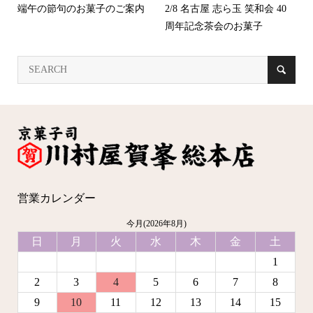
端午の節句のお菓子のご案内
2/8 名古屋 志ら玉 笑和会 40
周年記念茶会のお菓子
営業カレンダー
今月(2026年8月)
日
月
火
水
木
金
土
1
2
3
4
5
6
7
8
9
10
11
12
13
14
15