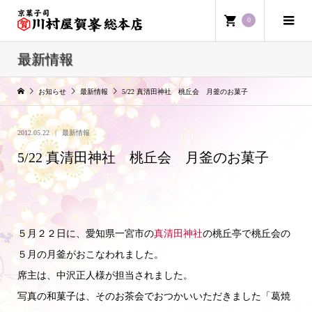
0
最新情報
お知らせ
最新情報
5/22 真清田神社 桃丘会 月釜のお菓子
2012.05.22
最新情報
5/22 真清田神社 桃丘会 月釜のお菓子
５月２２日に、愛知県一宮市の
真清田神社
の桃丘亭で桃丘会の
５月の月釜がおこなわれました。
席主は、中沢正人様が担当されました。
写真の和菓子は、そのお茶会でおつかいいただきました「葛焼