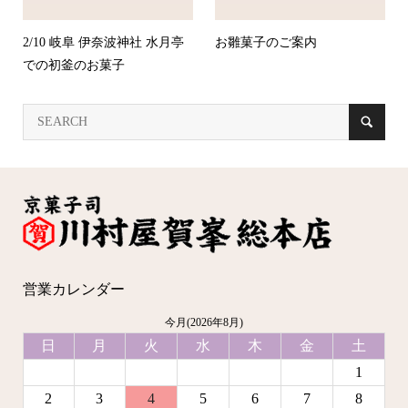
2/10 岐阜 伊奈波神社 水月亭
お雛菓子のご案内
での初釜のお菓子
営業カレンダー
今月(2026年8月)
日
月
火
水
木
金
土
1
2
3
4
5
6
7
8