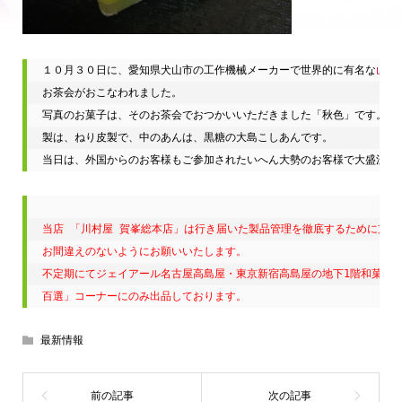
１０月３０日に、愛知県犬山市の工作機械メーカーで世界的に有名な
山崎
お茶会がおこなわれました。

写真のお菓子は、そのお茶会でおつかいいただきました「秋色」です。

製は、ねり皮製で、中のあんは、黒糖の大島こしあんです。

当日は、外国からのお客様もご参加されたいへん大勢のお客様で大盛況で
当店 「川村屋 賀峯総本店」は行き届いた製品管理を徹底するために支店
お間違えのないようにお願いいたします。

不定期にてジェイアール名古屋高島屋・東京新宿高島屋の地下1階和菓子売
百選」コーナーにのみ出品しております。
最新情報