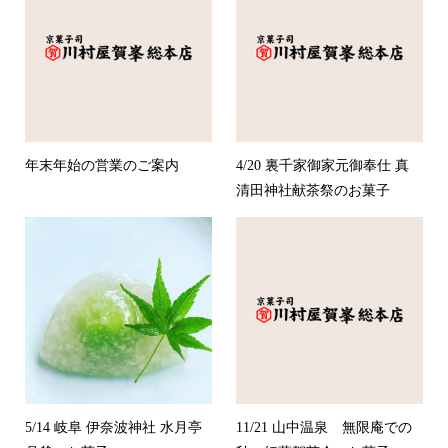
年末年始の営業のご案内
4/20 裏千家御家元御奉仕 真
清田神社献茶祭のお菓子
5/14 岐阜 伊奈波神社 水月亭
11/21 山中温泉 無限庵での