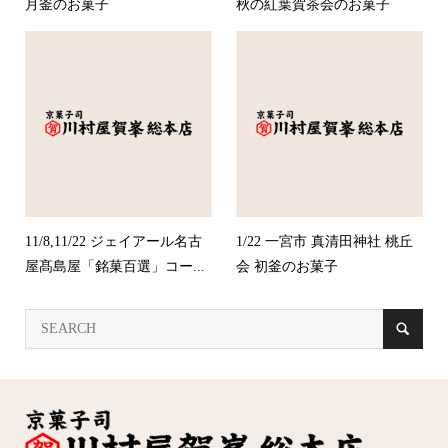
月釜のお菓子
秋の紅葉賀茶会のお菓子
11/8,11/22 ジェイアール名古
1/22 一宮市 真清田神社 桃丘
屋髙島屋「銘菓百選」コー...
会 初釜のお菓子