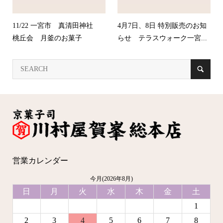
11/22 一宮市 真清田神社
4月7日、8日 特別販売のお知
桃丘会 月釜のお菓子
らせ テラスウォーク一宮...
営業カレンダー
今月(2026年8月)
日
月
火
水
木
金
土
1
2
3
4
5
6
7
8