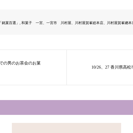
「銘菓百選」
,
和菓子 一宮、一宮市 川村屋、川村屋賀峯総本店、川村屋賀峯總本
」での男のお茶会のお菓
10/26、27 香川