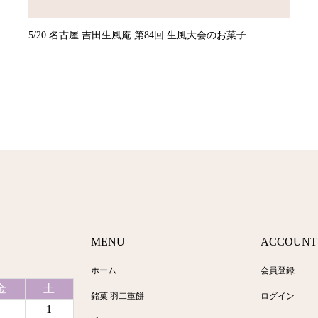
5/20 名古屋 吉田生風庵 第84回 生風大会のお菓子
MENU
ACCOUNT
ホーム
会員登録
金
土
銘菓 羽二重餅
ログイン
1