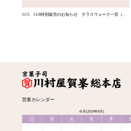
11/5、11/6特別販売のお知らせ テラスウォーク一宮（...
営業カレンダー
今月(2026年8月)
日
月
火
水
木