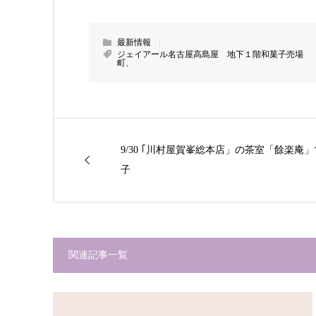
最新情報
ジェイアール名古屋高島屋 地下１階和菓子売場 
町、
9/30 ｢川村屋賀峯総本店」の茶室「餘楽庵
子
関連記事一覧