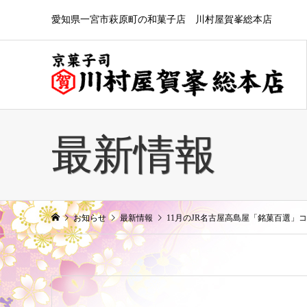
愛知県一宮市萩原町の和菓子店 川村屋賀峯総本店
最新情報
お知らせ
最新情報
11月のJR名古屋高島屋「銘菓百選」