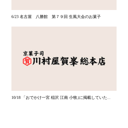
6/23 名古屋 八勝館 第７９回 生風大会のお菓子
10/18 「おでかけ一宮 稲沢 江南 小牧｣に掲載していた...