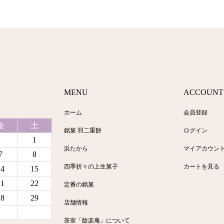
MENU
ACCOUNT
ホーム
会員登録
金
土
銘菓 羽二重餅
ログイン
1
浜たから
マイアカウン
7
8
四季折々の上生菓子
カートを見る
14
15
21
22
定番の銘菓
28
29
店舗情報
茶室「餘楽庵」について