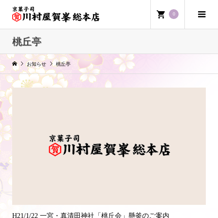
0
桃丘亭
お知らせ
桃丘亭
H21/1/22 一宮・真清田神社「桃丘会」懸釜のご案内