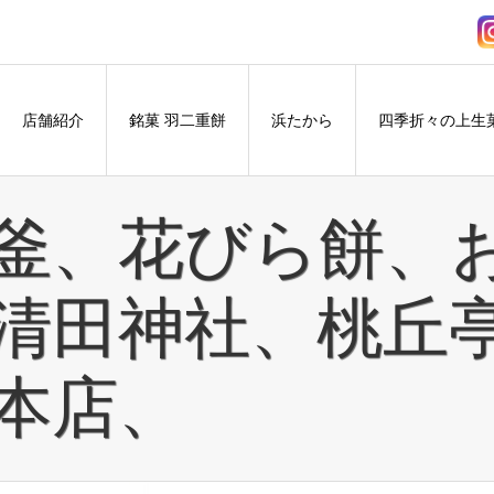
店舗紹介
銘菓 羽二重餅
浜たから
四季折々の上生
釜、花びら餅、
清田神社、桃丘
本店、