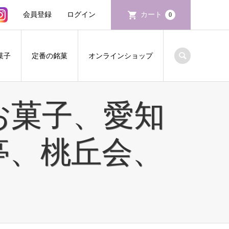
会員登録
ログイン
カート
0
菓子
定番の銘菓
オンラインショップ
お菓子、愛知
亭、桃丘会、