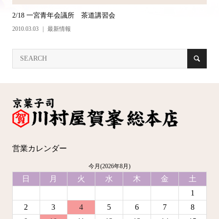
2/18 一宮青年会議所 茶道講習会
2010.03.03
最新情報
営業カレンダー
今月(2026年8月)
日
月
火
水
木
金
土
1
2
3
4
5
6
7
8