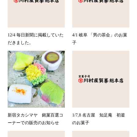
12/4 毎日新聞に掲載していた
4/1 岐阜 「男の茶会」のお菓
だきました。
子
新宿タカシマヤ 銘菓百選コ
1/7,8 名古屋 知足庵 初釜
ーナーでの販売のお知らせ
のお菓子