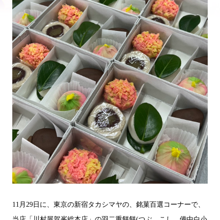
11月29日に、東京の新宿タカシマヤの、銘菓百選コーナーで、
当店「川村屋賀峯総本店」の羽二重餅餅(つぶ、こし、備中白小