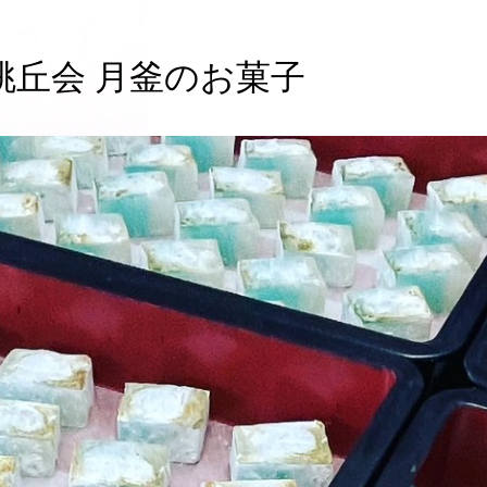
社 桃丘会 月釜のお菓子