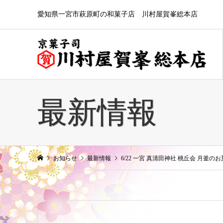
愛知県一宮市萩原町の和菓子店 川村屋賀峯総本店
最新情報
お知らせ
最新情報
6/22 一宮 真清田神社 桃丘会 月釜の