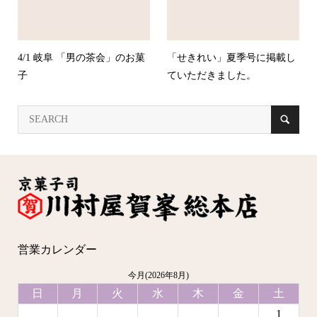
4/1 岐阜 「男の茶会」のお菓
「せきれい」夏季号に掲載し
子
ていただきました。
営業カレンダー
今月(2026年8月)
日
月
火
水
木
金
土
1