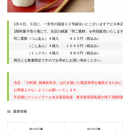
1月４日、５日に、一宮市の国道２２号線沿いにございますアピタ本店（テ
1階和菓子売り場にて、当店の銘菓「羽二重餅」を特別販売いたします。

羽二重餅（つぶあん）４個入　　　９２０円（税込み）

　　　　（こしあん）４個入　　１０４０円（税込み）

　　　　（ミックス）４個入　　　９８０円（税込み）

両日とも数量限定ですのでお早めにお買い求めください。
当店 「川村屋 賀峯総本店」は行き届いた製品管理を徹底するために支店
お間違えのないようにお願いいたします。

不定期にてジェイアール名古屋高島屋・東京新宿高島屋の地下1階和菓子
最新情報