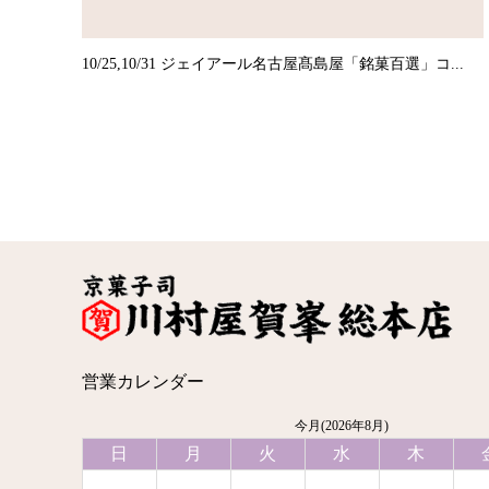
10/25,10/31 ジェイアール名古屋髙島屋「銘菓百選」コ...
営業カレンダー
今月(2026年8月)
日
月
火
水
木