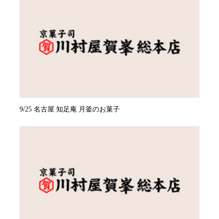
9/25 名古屋 知足庵 月釜のお菓子