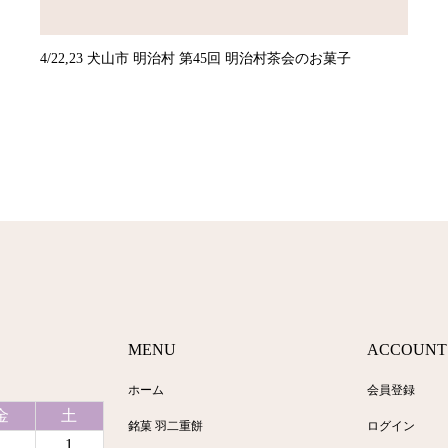
4/22,23 犬山市 明治村 第45回 明治村茶会のお菓子
MENU
ACCOUNT
ホーム
会員登録
金
土
銘菓 羽二重餅
ログイン
1