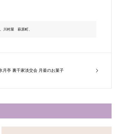
、川村屋 萩原町、
社 水月亭 裏千家淡交会 月釜のお菓子