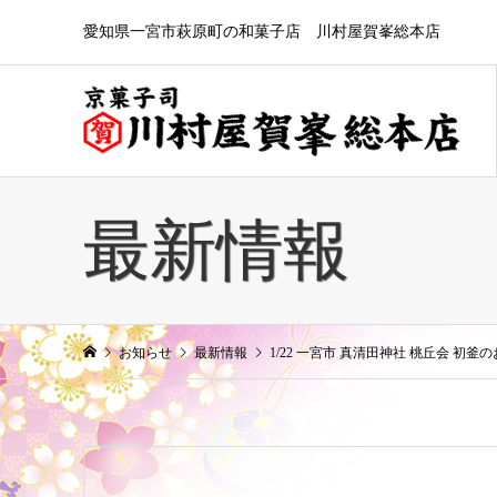
愛知県一宮市萩原町の和菓子店 川村屋賀峯総本店
最新情報
お知らせ
最新情報
1/22 一宮市 真清田神社 桃丘会 初釜