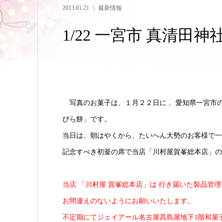
2013.01.21
最新情報
1/22 一宮市 真清田
写真のお菓子は、１月２２日に 、愛知県一宮市
びら餅」です。
当日は、朝はやくから、たいへん大勢のお客様で一
記念すべき初釜の席で当店「川村屋賀峯総本店」の
当店 「川村屋 賀峯総本店」は
行き届いた製品管理
お間違えのないようにお願いいたします。
不定期にてジェイアール名古屋髙島屋地下1階和菓